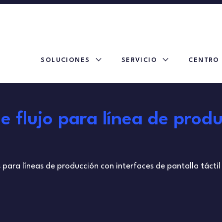
expand_more
expand_more
SOLUCIONES
SERVICIO
CENTRO
 flujo para línea de produ
ara líneas de producción con interfaces de pantalla táctil