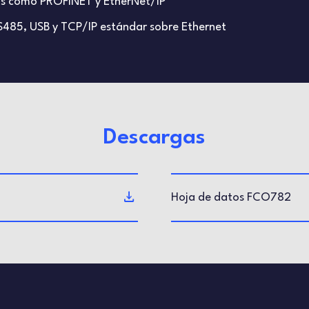
nas como PROFINET y EtherNet/IP
485, USB y TCP/IP estándar sobre Ethernet
Descargas
Hoja de datos FCO782