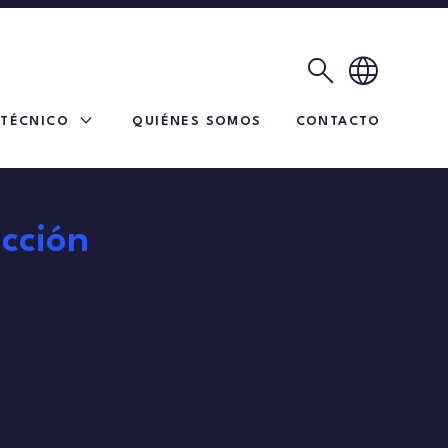
search
language
expand_more
 TÉCNICO
QUIÉNES SOMOS
CONTACTO
cción