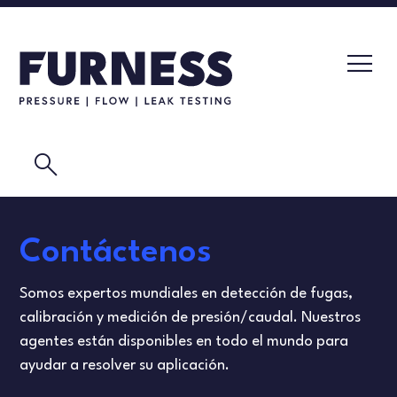
search
DETECTORES DE FUGAS
Contáctenos
TRANSMISORES DE PRESIÓN
CALIBRACIÓN
Somos expertos mundiales en detección de fugas,
ELEMENTOS DE FLUJO
VIDEOS
calibración y medición de presión/caudal. Nuestros
agentes están disponibles en todo el mundo para
PRODUCTOS DE CALIBRACIÓN
PRUEBAS DE MASCARILLAS
ayudar a resolver su aplicación.