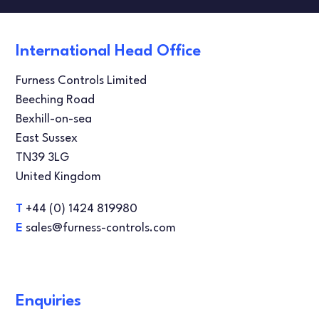
COMPROBADORES DE FLUJO
PRUEBAS DE FUGAS
International Head Office
DANISH
Furness Controls Limited
ENGLISH
Beeching Road
Bexhill-on-sea
FRENCH
East Sussex
TN39 3LG
United Kingdom
T
+44 (0) 1424 819980
E
sales@furness-controls.com
Enquiries