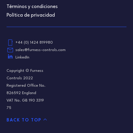
Términos y condiciones
Política de privacidad
phone_android
+44 (0) 1424 819980
email
sales@furness-controls.com
LinkedIn
Copyright © Furness
Controls 2022
Registered Office No.
826592 England
VAT No. GB 190 3319
75
expand_less
BACK TO TOP