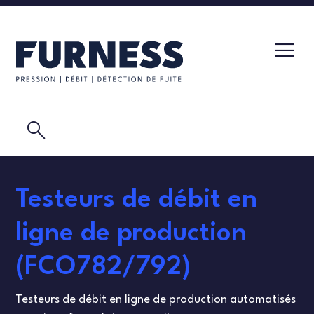
search
TESTEUR DE FUITE
Testeurs de débit en
TRANSMETTEURS DE PRESSION
LABORATOIRE D'ÉTALONNAGE
ligne de production
ELÉMENTS DE DÉBIT
VIDÉOS
(FCO782/792)
ETALONNAGE
TEST DE MASQUE
Testeurs de débit en ligne de production automatisés