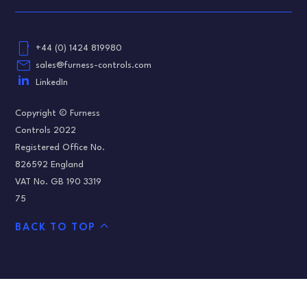
phone_android
+44 (0) 1424 819980
email
sales@furness-controls.com
LinkedIn
Copyright © Furness
Controls 2022
Registered Office No.
826592 England
VAT No. GB 190 3319
75
expand_less
BACK TO TOP