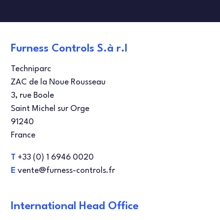
TESTEURS DE DÉBIT
TEST D'ÉTANCHÉITÉ
ARTICLES
DANISH
Furness Controls S.à r.l
ENGLISH
Techniparc
ZAC de la Noue Rousseau
SPANISH
3, rue Boole
Saint Michel sur Orge
91240
France
T
+33 (0) 1 6946 0020
E
vente@furness-controls.fr
International Head Office