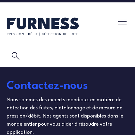
search
TESTEUR DE FUITE
Contactez-nous
TRANSMETTEURS DE PRESSION
LABORATOIRE D'ÉTALONNAGE
Nous sommes des experts mondiaux en matière de
ELÉMENTS DE DÉBIT
VIDÉOS
détection des fuites, d'étalonnage et de mesure de
pression/débit. Nos agents sont disponibles dans le
ETALONNAGE
TEST DE MASQUE
monde entier pour vous aider à résoudre votre
application.