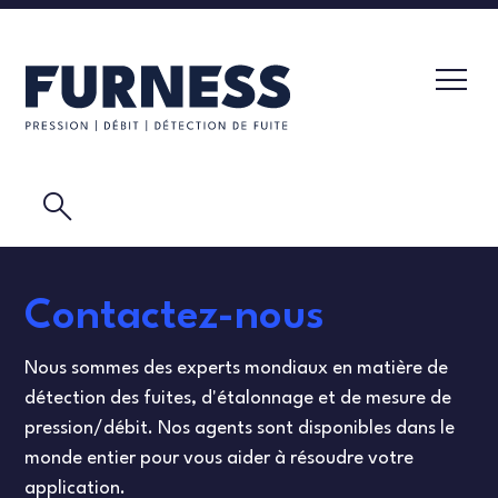
search
TESTEUR DE FUITE
Contactez-nous
TRANSMETTEURS DE PRESSION
LABORATOIRE D'ÉTALONNAGE
Nous sommes des experts mondiaux en matière de
ELÉMENTS DE DÉBIT
VIDÉOS
détection des fuites, d'étalonnage et de mesure de
pression/débit. Nos agents sont disponibles dans le
ETALONNAGE
TEST DE MASQUE
monde entier pour vous aider à résoudre votre
application.