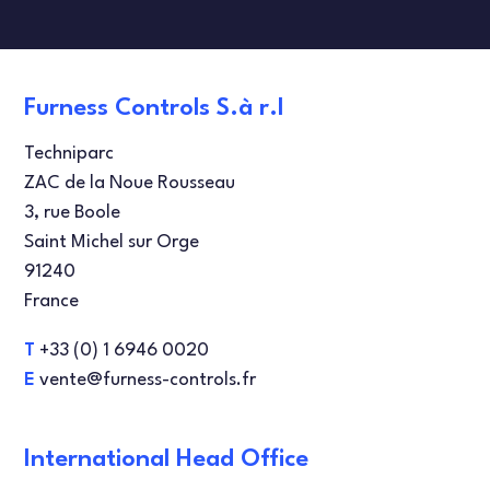
TESTEURS DE DÉBIT
TEST D'ÉTANCHÉITÉ
ARTICLES
DANISH
Furness Controls S.à r.l
ENGLISH
Techniparc
ZAC de la Noue Rousseau
SPANISH
3, rue Boole
Saint Michel sur Orge
91240
France
T
+33 (0) 1 6946 0020
E
vente@furness-controls.fr
International Head Office