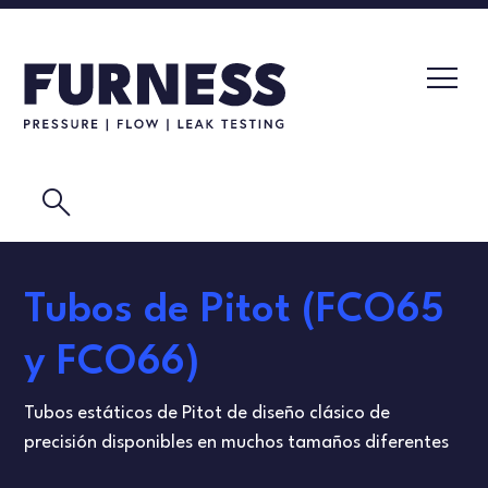
search
DETECTORES DE FUGAS
Tubos de Pitot (FCO65
TRANSMISORES DE PRESIÓN
CALIBRACIÓN
y FCO66)
ELEMENTOS DE FLUJO
VIDEOS
Tubos estáticos de Pitot de diseño clásico de
PRODUCTOS DE CALIBRACIÓN
PRUEBAS DE MASCARILLAS
precisión disponibles en muchos tamaños diferentes