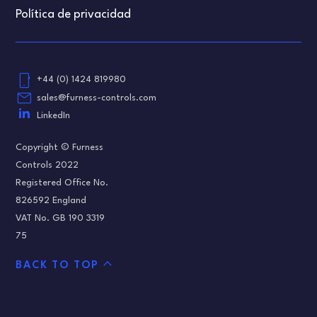
Política de privacidad
phone_android
+44 (0) 1424 819980
email
sales@furness-controls.com
LinkedIn
Copyright © Furness
Controls 2022
Registered Office No.
826592 England
VAT No. GB 190 3319
75
expand_less
BACK TO TOP