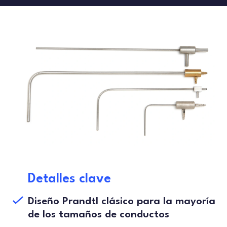
COMPROBADORES DE FLUJO
PRUEBAS DE FUGAS
DANISH
ENGLISH
FRENCH
Detalles clave
Diseño Prandtl clásico para la mayoría
de los tamaños de conductos