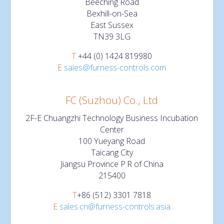
Beeching Road
Bexhill-on-Sea
East Sussex
TN39 3LG
T
+44 (0) 1424 819980
E
sales@furness-controls.com
FC (Suzhou) Co., Ltd
2F-E Chuangzhi Technology Business Incubation
Center
100 Yueyang Road
Taicang City
Jiangsu Province P.R of China
215400
T
+86 (512) 3301 7818
E
sales.cn@furness-controls.asia