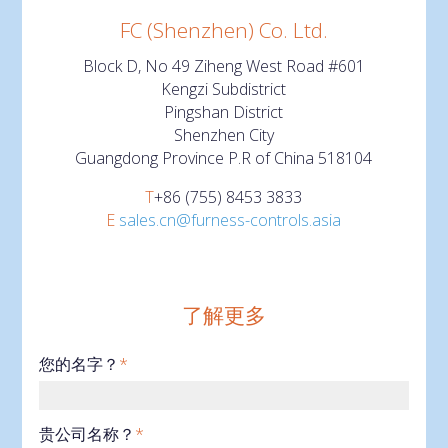
FC (Shenzhen) Co. Ltd.
Block D, No 49 Ziheng West Road #601
Kengzi Subdistrict
Pingshan District
Shenzhen City
Guangdong Province P.R of China 518104
T
+86 (755) 8453 3833
E
sales.cn@furness-controls.asia
了解更多
您的名字？
*
贵公司名称？
*