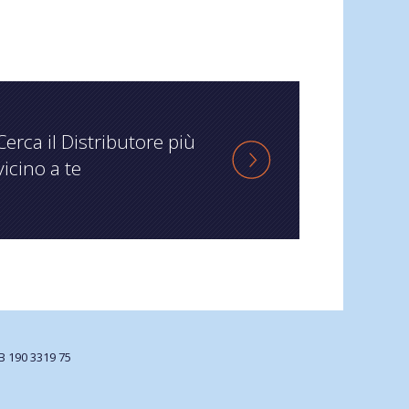
Cerca il Distributore più
vicino a te
B 190 3319 75